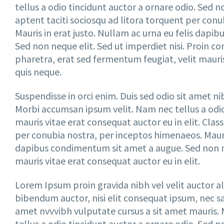
tellus a odio tincidunt auctor a ornare odio. Sed n
aptent taciti sociosqu ad litora torquent per con
Mauris in erat justo. Nullam ac urna eu felis dapi
Sed non neque elit. Sed ut imperdiet nisi. Proi
pharetra, erat sed fermentum feugiat, velit mauri
quis neque.
Suspendisse in orci enim. Duis sed odio sit amet ni
Morbi accumsan ipsum velit. Nam nec tellus a odio
mauris vitae erat consequat auctor eu in elit. Clas
per conubia nostra, per inceptos himenaeos. Mauris
dapibus condimentum sit amet a augue. Sed non ne
mauris vitae erat consequat auctor eu in elit.
Lorem Ipsum proin gravida nibh vel velit auctor al
bibendum auctor, nisi elit consequat ipsum, nec sagi
amet nvvvibh vulputate cursus a sit amet mauris.
tellus a odio tincidunt auctor a ornare odio. Sed n