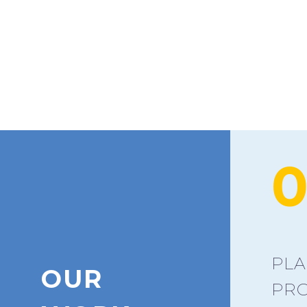
0
PLA
OUR
PR