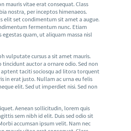
on mauris vitae erat consequat. Class
ubia nostra, per inceptos himenaeos.
bus elit set condimentum sit amet a augue.
n condimentum fermentum nunc. Etiam
s egestas quam, ut aliquam massa nisl
bh vulputate cursus a sit amet mauris.
 tincidunt auctor a ornare odio. Sed non
s aptent taciti sociosqu ad litora torquent
 in erat justo. Nullam ac urna eu felis
que elit. Sed ut imperdiet nisi. Sed non
iquet. Aenean sollicitudin, lorem quis
ttis sem nibh id elit. Duis sed odio sit
 Morbi accumsan ipsum velit. Nam nec
on mauris vitae erat consequat. Class